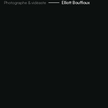
Elliott Bouffioux
Photographe & vidéaste
00:00
Play
Mute
Enter
fulls